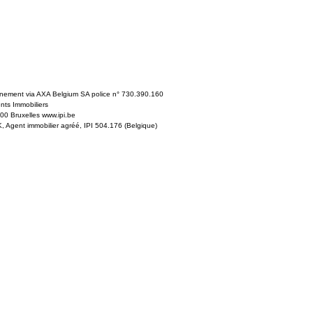
nnement via AXA Belgium SA police n° 730.390.160
ents Immobiliers
0 Bruxelles www.ipi.be
Agent immobilier agréé, IPI 504.176 (Belgique)
e 2006