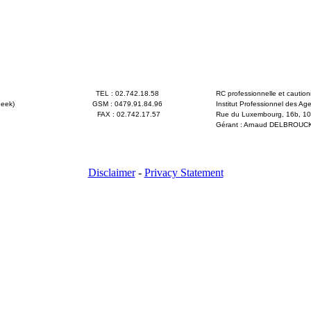
TEL : 02.742.18.58
RC professionnelle et cautio
eek)
GSM : 0479.91.84.96
Institut Professionnel des Ag
FAX : 02.742.17.57
Rue du Luxembourg, 16b, 100
Gérant : Arnaud DELBROUCK, 
Arrêté royal du 27 septembr
Disclaimer
-
Privacy Statement