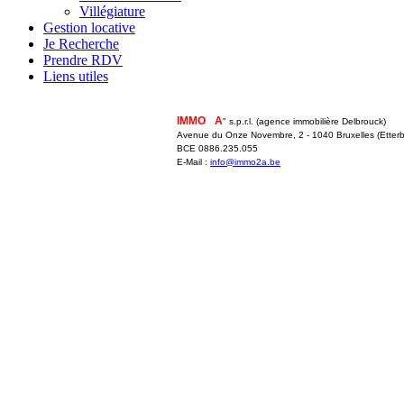
Villégiature
Gestion locative
Je Recherche
Prendre RDV
Liens utiles
IMMO
2
A
" s.p.r.l. (agence immobilière Delbrouck)
Avenue du Onze Novembre, 2 - 1040 Bruxelles (Etterb
BCE 0886.235.055
E-Mail :
info@immo2a.be