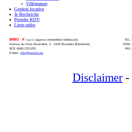
Villégiature
Gestion locative
Je Recherche
Prendre RDV
Liens utiles
IMMO
2
A
" s.p.r.l. (agence immobilière Delbrouck)
TEL 
Avenue du Onze Novembre, 2 - 1040 Bruxelles (Etterbeek)
GSM :
BCE 0886.235.055
FAX 
E-Mail :
info@immo2a.be
Disclaimer