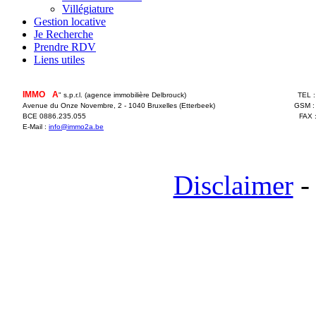
Villégiature
Gestion locative
Je Recherche
Prendre RDV
Liens utiles
IMMO
2
A
" s.p.r.l. (agence immobilière Delbrouck)
TEL 
Avenue du Onze Novembre, 2 - 1040 Bruxelles (Etterbeek)
GSM :
BCE 0886.235.055
FAX 
E-Mail :
info@immo2a.be
Disclaimer