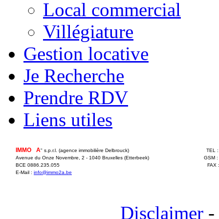
Local commercial
Villégiature
Gestion locative
Je Recherche
Prendre RDV
Liens utiles
IMMO
2
A
" s.p.r.l. (agence immobilière Delbrouck)
TEL 
Avenue du Onze Novembre, 2 - 1040 Bruxelles (Etterbeek)
GSM :
BCE 0886.235.055
FAX 
E-Mail :
info@immo2a.be
Disclaimer