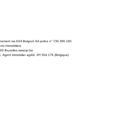
nnement via AXA Belgium SA police n° 730.390.160
ents Immobiliers
0 Bruxelles www.ipi.be
Agent immobilier agréé, IPI 504.176 (Belgique)
e 2006