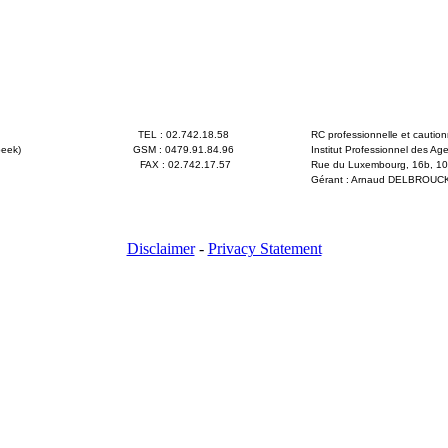
TEL : 02.742.18.58
RC professionnelle et cautio
eek)
GSM : 0479.91.84.96
Institut Professionnel des Ag
FAX : 02.742.17.57
Rue du Luxembourg, 16b, 100
Gérant : Arnaud DELBROUCK, 
Arrêté royal du 27 septembr
Disclaimer
-
Privacy Statement