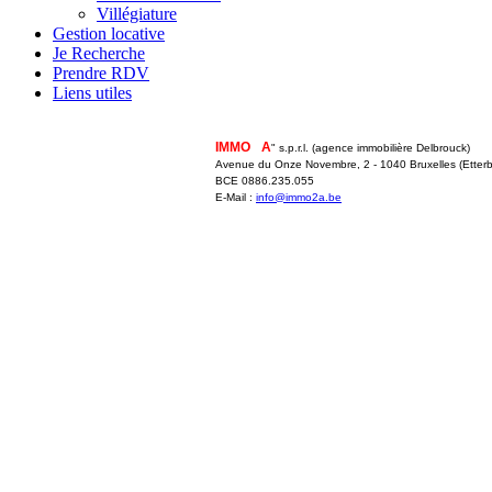
Villégiature
Gestion locative
Je Recherche
Prendre RDV
Liens utiles
IMMO
2
A
" s.p.r.l. (agence immobilière Delbrouck)
Avenue du Onze Novembre, 2 - 1040 Bruxelles (Etterb
BCE 0886.235.055
E-Mail :
info@immo2a.be