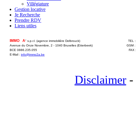
Villégiature
Gestion locative
Je Recherche
Prendre RDV
Liens utiles
IMMO
2
A
" s.p.r.l. (agence immobilière Delbrouck)
TEL 
Avenue du Onze Novembre, 2 - 1040 Bruxelles (Etterbeek)
GSM :
BCE 0886.235.055
FAX 
E-Mail :
info@immo2a.be
Disclaimer