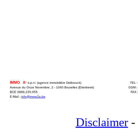
IMMO
2
A
" s.p.r.l. (agence immobilière Delbrouck)
TEL 
Avenue du Onze Novembre, 2 - 1040 Bruxelles (Etterbeek)
GSM :
BCE 0886.235.055
FAX 
E-Mail :
info@immo2a.be
Disclaimer