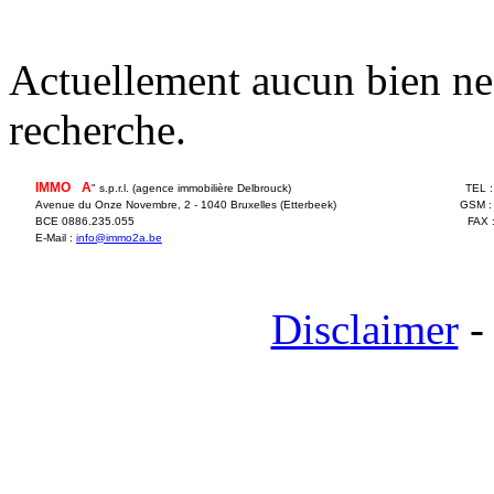
Actuellement aucun bien ne 
recherche.
IMMO
2
A
" s.p.r.l. (agence immobilière Delbrouck)
TEL 
Avenue du Onze Novembre, 2 - 1040 Bruxelles (Etterbeek)
GSM :
BCE 0886.235.055
FAX 
E-Mail :
info@immo2a.be
Disclaimer