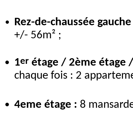
Rez-de-chaussée gauche
+/- 56m² ;
er
1
étage / 2ème étage 
chaque fois : 2 appartem
4eme étage :
8 mansarde