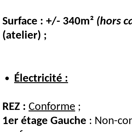
Surface : +/- 340m²
(hors c
(atelier) ;
Électricité :
REZ :
Conforme
;
1er étage Gauche
: Non-co