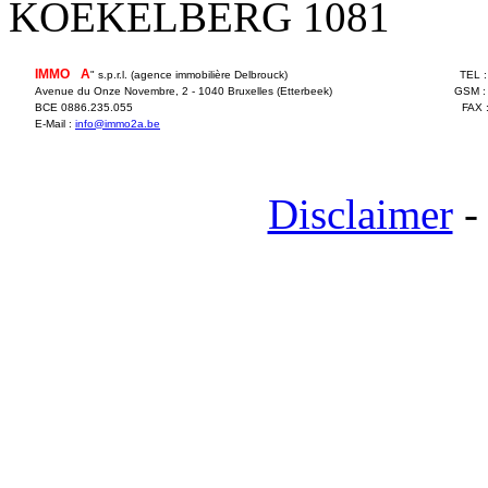
KOEKELBERG 1081
IMMO
2
A
" s.p.r.l. (agence immobilière Delbrouck)
TEL 
Avenue du Onze Novembre, 2 - 1040 Bruxelles (Etterbeek)
GSM :
BCE 0886.235.055
FAX 
E-Mail :
info@immo2a.be
Disclaimer