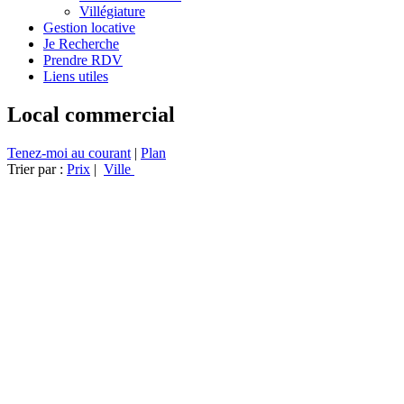
Villégiature
Gestion locative
Je Recherche
Prendre RDV
Liens utiles
Local commercial
Tenez-moi au courant
|
Plan
Trier par :
Prix
|
Ville