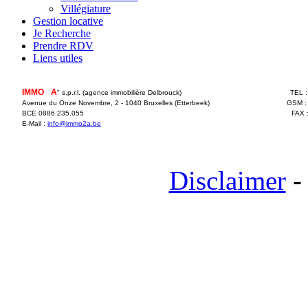
Villégiature
Gestion locative
Je Recherche
Prendre RDV
Liens utiles
IMMO
2
A
" s.p.r.l. (agence immobilière Delbrouck)
TEL 
Avenue du Onze Novembre, 2 - 1040 Bruxelles (Etterbeek)
GSM :
BCE 0886.235.055
FAX 
E-Mail :
info@immo2a.be
Disclaimer