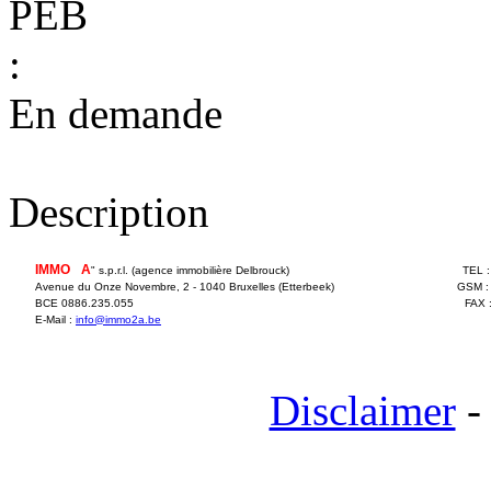
PEB
:
En demande
Description
IMMO
2
A
" s.p.r.l. (agence immobilière Delbrouck)
TEL 
Avenue du Onze Novembre, 2 - 1040 Bruxelles (Etterbeek)
GSM :
BCE 0886.235.055
FAX 
E-Mail :
info@immo2a.be
Disclaimer