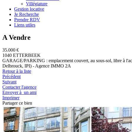
Villégiature
Gestion locative
Je Recherche
Prendre RDV
Liens utiles
A Vendre
35.000 €
1040 ETTERBEEK
GARAGE/PARKING : emplacement couvert, au sous-sol, libre à l'acte 
Delbrouck, IPI) - Agence IMMO 2A
Retour à la liste
Précédent
Suivant
Contacter l'agence
Envoyer à un ami
Imprimer
Partager ce bien