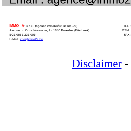
IMMO
2
A
" s.p.r.l. (agence immobilière Delbrouck)
TEL 
Avenue du Onze Novembre, 2 - 1040 Bruxelles (Etterbeek)
GSM :
BCE 0886.235.055
FAX 
E-Mail :
info@immo2a.be
Disclaimer