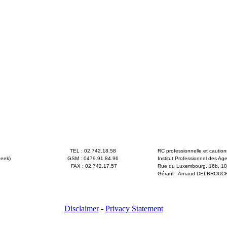
TEL : 02.742.18.58
RC professionnelle et cautio
eek)
GSM : 0479.91.84.96
Institut Professionnel des Ag
FAX : 02.742.17.57
Rue du Luxembourg, 16b, 100
Gérant : Arnaud DELBROUCK, 
Arrêté royal du 27 septembr
Disclaimer
-
Privacy Statement