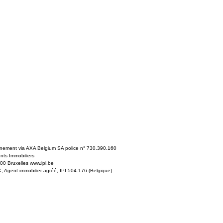
nnement via AXA Belgium SA police n° 730.390.160
ents Immobiliers
0 Bruxelles www.ipi.be
Agent immobilier agréé, IPI 504.176 (Belgique)
e 2006