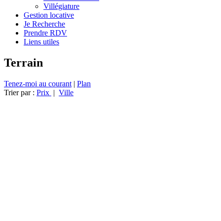
Villégiature
Gestion locative
Je Recherche
Prendre RDV
Liens utiles
Terrain
Tenez-moi au courant
|
Plan
Trier par :
Prix
|
Ville