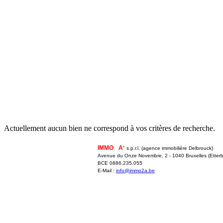
Actuellement aucun bien ne correspond à vos critères de recherche.
IMMO
2
A
" s.p.r.l. (agence immobilière Delbrouck)
Avenue du Onze Novembre, 2 - 1040 Bruxelles (Etterb
BCE 0886.235.055
E-Mail :
info@immo2a.be