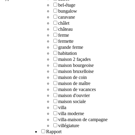
bel-étage
bungalow
caravane
châlet
château
ferme
fermette
grande ferme
habitation
maison 2 façades
maison bourgeoise
maison bruxelloise
maison de coin
maison de maître
maison de vacances
maison d'ouvrier
maison sociale
villa
villa moderne
villa-maison de campagne
villégiature
Rapport