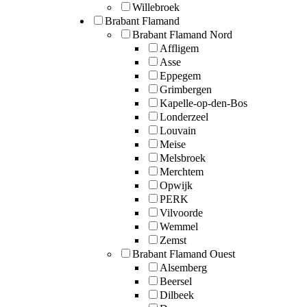
Willebroek
Brabant Flamand
Brabant Flamand Nord
Affligem
Asse
Eppegem
Grimbergen
Kapelle-op-den-Bos
Londerzeel
Louvain
Meise
Melsbroek
Merchtem
Opwijk
PERK
Vilvoorde
Wemmel
Zemst
Brabant Flamand Ouest
Alsemberg
Beersel
Dilbeek