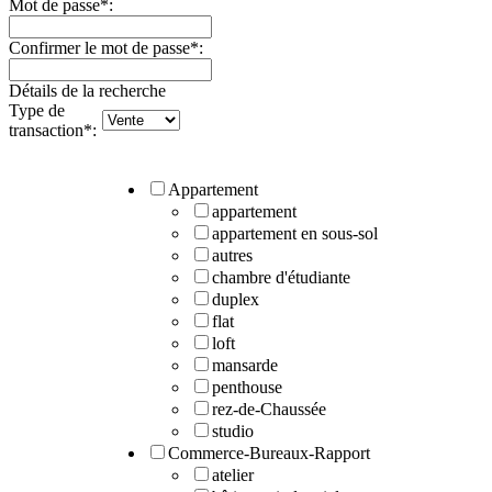
Mot de passe
*
:
Confirmer le mot de passe
*
:
Détails de la recherche
Type de
transaction
*
:
Appartement
appartement
appartement en sous-sol
autres
chambre d'étudiante
duplex
flat
loft
mansarde
penthouse
rez-de-Chaussée
studio
Commerce-Bureaux-Rapport
atelier