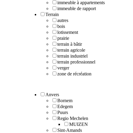
immeuble à appartements
immeuble de rapport
Terrain
autres
bois
lotissement
prairie
terrain à bâtir
terrain agricole
terrain industriel
terrain professionnel
verger
zone de récréation
Anvers
Bornem
Edegem
Puurs
Regio Mechelen
MUIZEN
Sint-Amands