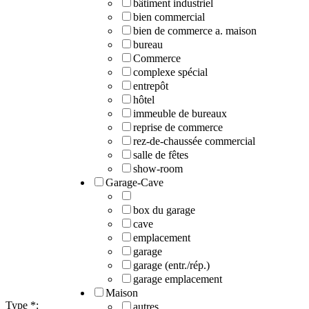
bâtiment industriel
bien commercial
bien de commerce a. maison
bureau
Commerce
complexe spécial
entrepôt
hôtel
immeuble de bureaux
reprise de commerce
rez-de-chaussée commercial
salle de fêtes
show-room
Garage-Cave
box du garage
cave
emplacement
garage
garage (entr./rép.)
garage emplacement
Maison
Type
*
:
autres