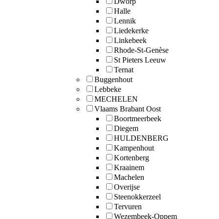
Dworp
Halle
Lennik
Liedekerke
Linkebeek
Rhode-St-Genèse
St Pieters Leeuw
Ternat
Buggenhout
Lebbeke
MECHELEN
Vlaams Brabant Oost
Boortmeerbeek
Diegem
HULDENBERG
Kampenhout
Kortenberg
Kraainem
Machelen
Overijse
Steenokkerzeel
Tervuren
Wezembeek-Oppem