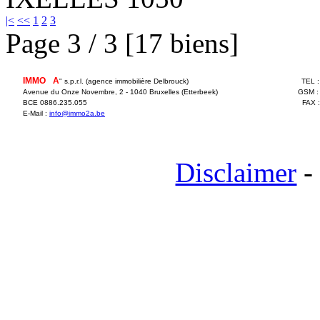
|<
<<
1
2
3
Page 3 / 3 [17 biens]
IMMO
2
A
" s.p.r.l. (agence immobilière Delbrouck)
TEL 
Avenue du Onze Novembre, 2 - 1040 Bruxelles (Etterbeek)
GSM :
BCE 0886.235.055
FAX 
E-Mail :
info@immo2a.be
Disclaimer