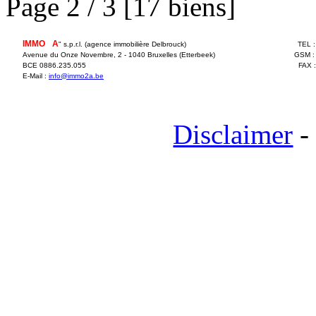
Page 2 / 3 [17 biens]
IMMO
2
A
" s.p.r.l. (agence immobilière Delbrouck)
TEL 
Avenue du Onze Novembre, 2 - 1040 Bruxelles (Etterbeek)
GSM :
BCE 0886.235.055
FAX 
E-Mail :
info@immo2a.be
Disclaimer