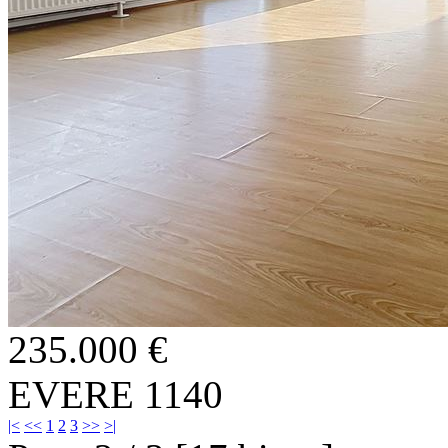
235.000 €
EVERE 1140
|<
<<
1
2
3
>>
>|