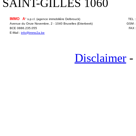
SAINT-GILLES 1060
IMMO
2
A
" s.p.r.l. (agence immobilière Delbrouck)
TEL 
Avenue du Onze Novembre, 2 - 1040 Bruxelles (Etterbeek)
GSM :
BCE 0886.235.055
FAX 
E-Mail :
info@immo2a.be
Disclaimer