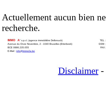
Actuellement aucun bien ne 
recherche.
IMMO
2
A
" s.p.r.l. (agence immobilière Delbrouck)
TEL 
Avenue du Onze Novembre, 2 - 1040 Bruxelles (Etterbeek)
GSM :
BCE 0886.235.055
FAX 
E-Mail :
info@immo2a.be
Disclaimer