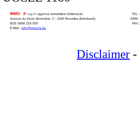
IMMO
2
A
" s.p.r.l. (agence immobilière Delbrouck)
TEL 
Avenue du Onze Novembre, 2 - 1040 Bruxelles (Etterbeek)
GSM :
BCE 0886.235.055
FAX 
E-Mail :
info@immo2a.be
Disclaimer