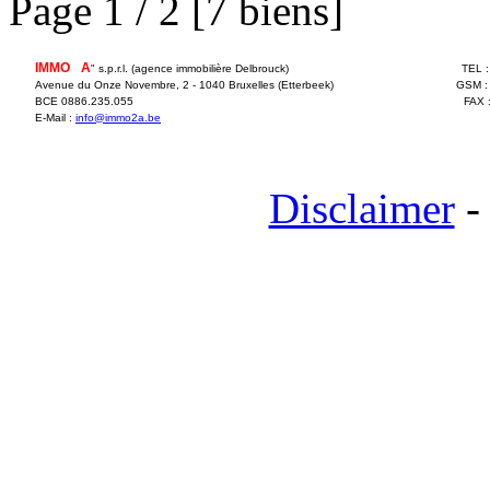
Page 1 / 2 [7 biens]
IMMO
2
A
" s.p.r.l. (agence immobilière Delbrouck)
TEL 
Avenue du Onze Novembre, 2 - 1040 Bruxelles (Etterbeek)
GSM :
BCE 0886.235.055
FAX 
E-Mail :
info@immo2a.be
Disclaimer