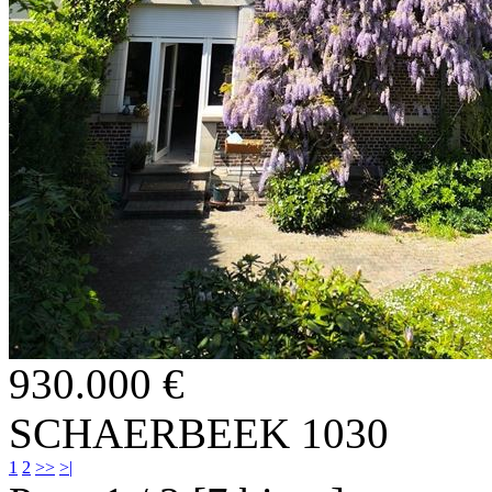
930.000 €
SCHAERBEEK 1030
1
2
>>
>|