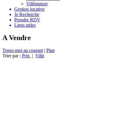
Villégiature
Gestion locative
Je Recherche
Prendre RDV
Liens utiles
A Vendre
Tenez-moi au courant
|
Plan
Trier par :
Prix
|
Ville