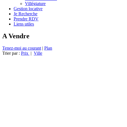
Villégiature
Gestion locative
Je Recherche
Prendre RDV
Liens utiles
A Vendre
Tenez-moi au courant
|
Plan
Trier par :
Prix
|
Ville