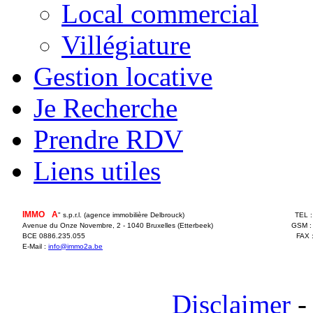
Local commercial
Villégiature
Gestion locative
Je Recherche
Prendre RDV
Liens utiles
IMMO
2
A
" s.p.r.l. (agence immobilière Delbrouck)
TEL 
Avenue du Onze Novembre, 2 - 1040 Bruxelles (Etterbeek)
GSM :
BCE 0886.235.055
FAX 
E-Mail :
info@immo2a.be
Disclaimer